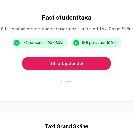
Fast studenttaxa
Få fasta rabatterrade studentpriser inom Lund med Taxi Grand Skån
1-4 personer 100-130kr
5-8 personer 190 kr
Till erbjudandet
Villkor
r, rabatten erhålles vid uppvisande av ditt giltiga Studentkort. Gäller resor inom h
om rabatten och resor hänvisas till Taxi Grand Skånes kundservice.
Taxi Grand Skåne